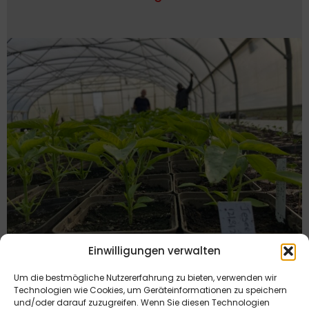
Einwilligungen verwalten
BLOG
,
PRODUKTEN
By
Bijan
Veranstaltung zum Saisonstart
Um die bestmögliche Nutzererfahrung zu bieten, verwenden wir
Technologien wie Cookies, um Geräteinformationen zu speichern
und/oder darauf zuzugreifen. Wenn Sie diesen Technologien