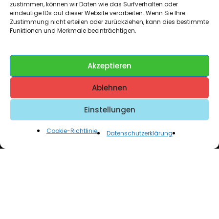
zustimmen, können wir Daten wie das Surfverhalten oder
eindeutige IDs auf dieser Website verarbeiten. Wenn Sie Ihre
Zustimmung nicht erteilen oder zurückziehen, kann dies bestimmte
Funktionen und Merkmale beeinträchtigen.
Akzeptieren
Chausseestraße 10, 15328 Zechin
Ablehnen
share@solibox.net
(+49) 155 60005114
Einstellungen
Newsletter abonnieren und auf dem Laufenden
bleiben!
Cookie-Richtlinie
Datenschutzerklärung
INFORMATION
Konto
Lieferung
Meine Lieferungen