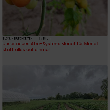
BLOG
,
NEULICHKEITEN
By
Bijan
Unser neues Abo-System: Monat für Monat
statt alles auf einmal