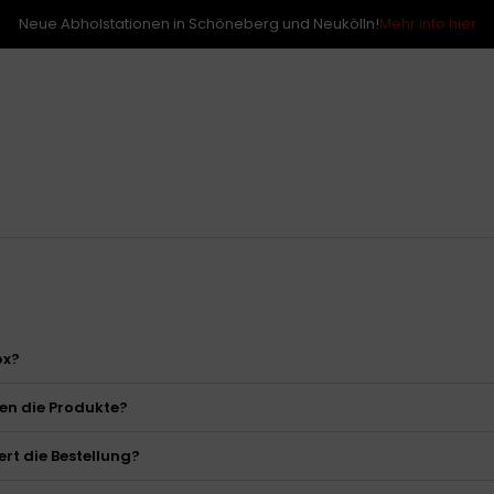
Neue Abholstationen in Schöneberg und Neukölln!
Mehr info hier
ox?
n die Produkte?
ert die Bestellung?