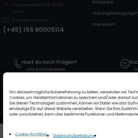
Rückgabe
Chausseestraße 10, 15328
Zechin
Nutzungsbedingunge
share@solibox.net
Impressum
(+49) 155 60005114
Hast du noch Fragen?
Suc
Uns Kontaktieren
H
Um die bestmögliche Nutzererfahrung zu bieten, verwenden wir Tech
Cookies, um Geräteinformationen zu speichern und/oder darauf zuz
Sie diesen Technologien zustimmen, können wir Daten wie das Surfv
eindeutige IDs auf dieser Website verarbeiten. Wenn Sie Ihre Zustimm
oder zurückziehen, kann dies bestimmte Funktionen und Merkmale be
Compare
(0)
Cookie-Richtlinie
Datenschutzerklärung