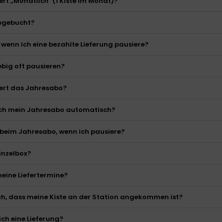
ert „Monatlich" (1 Kiste im Monat)?
bgebucht?
 wenn ich eine bezahlte Lieferung pausiere?
ebig oft pausieren?
iert das Jahresabo?
ich mein Jahresabo automatisch?
 beim Jahresabo, wenn ich pausiere?
Einzelbox?
eine Liefertermine?
ch, dass meine Kiste an der Station angekommen ist?
ich eine Lieferung?