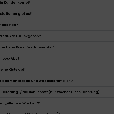
ein Kundenkonto?
stationen gibt es?
andkosten?
 Produkte zurückgeben?
 sich der Preis fürs Jahresabo?
olibox-Abo?
eine Kiste ab?
tet das Monatsabo und was bekomme ich?
5. Lieferung" / die Bonusbox? (nur wöchentliche Lieferung)
ert „Alle zwei Wochen"?