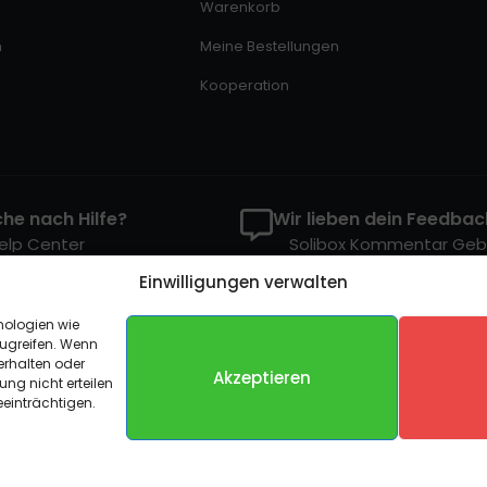
Warenkorb
n
Meine Bestellungen
Kooperation
he nach Hilfe?
Wir lieben dein Feedbac
elp Center
Solibox Kommentar Ge
Einwilligungen verwalten
nologien wie
ugreifen. Wenn
erhalten oder
Gehostet auf Dezhost
Akzeptieren
ung nicht erteilen
einträchtigen.