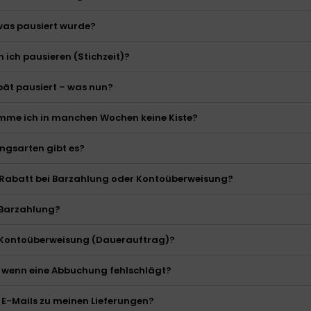
 was pausiert wurde?
 ich pausieren (Stichzeit)?
pät pausiert – was nun?
me ich in manchen Wochen keine Kiste?
ngsarten gibt es?
n Rabatt bei Barzahlung oder Kontoüberweisung?
e Barzahlung?
e Kontoüberweisung (Dauerauftrag)?
, wenn eine Abbuchung fehlschlägt?
E-Mails zu meinen Lieferungen?