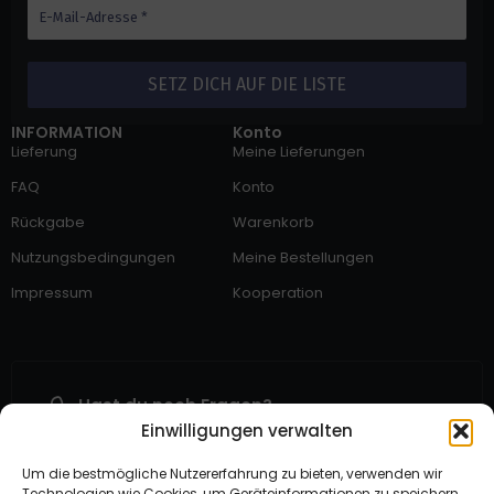
INFORMATION
Konto
Lieferung
Meine Lieferungen
FAQ
Konto
Rückgabe
Warenkorb
Nutzungsbedingungen
Meine Bestellungen
Impressum
Kooperation
Hast du noch Fragen?
Einwilligungen verwalten
Uns Kontaktieren
Suche nach Hilfe?
Um die bestmögliche Nutzererfahrung zu bieten, verwenden wir
Help Center
Technologien wie Cookies, um Geräteinformationen zu speichern