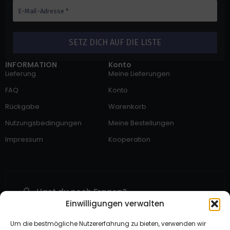
INFORMATION
Konto
Lieferung
Meine Lieferungen
FAQ
Konto
Rückgabe
Warenkorb
Nutzungsbedingungen
Meine Bestellungen
Impressum
Kooperation
Hast du noch Fragen?
Einwilligungen verwalten
Uns Kontaktieren
Suche nach Hilfe?
Um die bestmögliche Nutzererfahrung zu bieten, verwenden wir