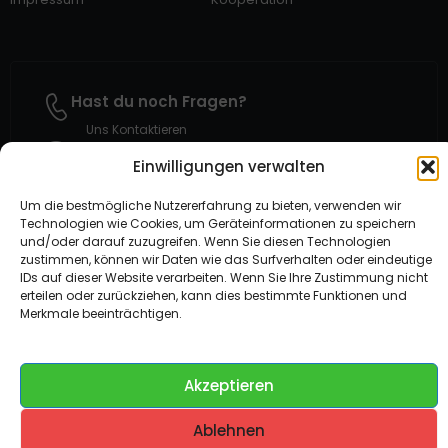
Hast du noch Fragen?
Uns Kontaktieren
Suche nach Hilfe?
Einwilligungen verwalten
Help Center
Wir lieben dein Feedback
Um die bestmögliche Nutzererfahrung zu bieten, verwenden wir
Technologien wie Cookies, um Geräteinformationen zu speichern
Solibox Kommentar Geben
und/oder darauf zuzugreifen. Wenn Sie diesen Technologien
zustimmen, können wir Daten wie das Surfverhalten oder eindeutige
IDs auf dieser Website verarbeiten. Wenn Sie Ihre Zustimmung nicht
erteilen oder zurückziehen, kann dies bestimmte Funktionen und
Merkmale beeinträchtigen.
Gehostet auf Dezhost
Compare
(0)
Akzeptieren
Ablehnen