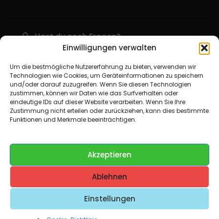
Hast du noch Fragen?
Einwilligungen verwalten
Uns Kontaktieren
Suche nach Hilfe?
Um die bestmögliche Nutzererfahrung zu bieten, verwenden wir
Help Center
Technologien wie Cookies, um Geräteinformationen zu speichern
Wir lieben dein Feedback
und/oder darauf zuzugreifen. Wenn Sie diesen Technologien
zustimmen, können wir Daten wie das Surfverhalten oder
Solibox Kommentar Geben
eindeutige IDs auf dieser Website verarbeiten. Wenn Sie Ihre
Zustimmung nicht erteilen oder zurückziehen, kann dies bestimmte
Funktionen und Merkmale beeinträchtigen.
Gehostet auf Dezhost
Akzeptieren
Compare
(0)
Ablehnen
Einstellungen
Compare