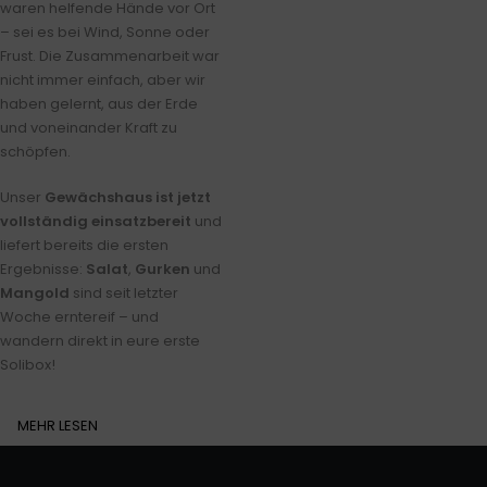
waren helfende Hände vor Ort
– sei es bei Wind, Sonne oder
Frust. Die Zusammenarbeit war
nicht immer einfach, aber wir
haben gelernt, aus der Erde
und voneinander Kraft zu
schöpfen.
Unser
Gewächshaus ist jetzt
vollständig einsatzbereit
und
liefert bereits die ersten
Ergebnisse:
Salat
,
Gurken
und
Mangold
sind seit letzter
Woche erntereif – und
wandern direkt in eure erste
Solibox!
MEHR LESEN