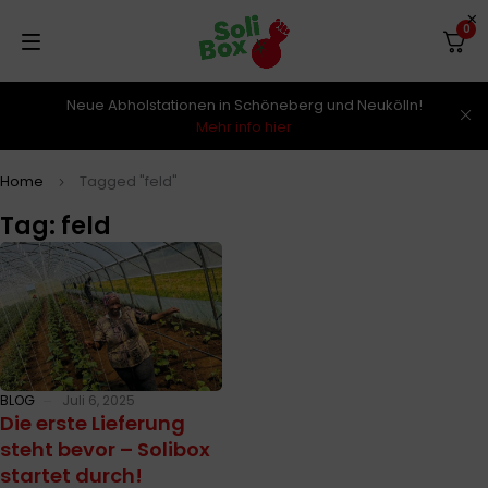
0
Neue Abholstationen in Schöneberg und Neukölln!
Mehr info hier
Home
Tagged "feld"
Tag: feld
BLOG
Juli 6, 2025
Die erste Lieferung
steht bevor – Solibox
startet durch!