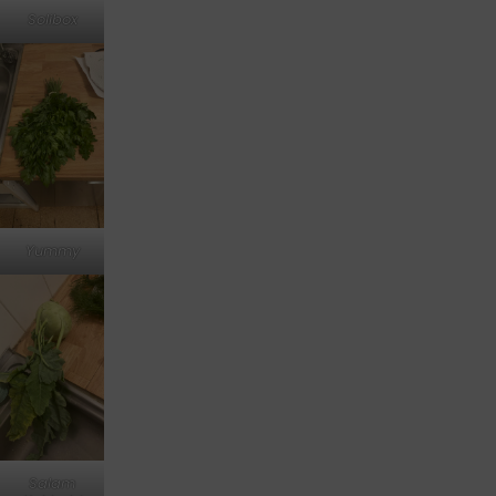
Solibox
Yummy
Salam