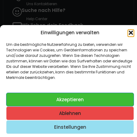
Uns Kontaktieren
Suche nach Hilfe?
Help Center
Wir lieben dein Feedback
Einwilligungen verwalten
Solibox Kommentar Geben
Um die bestmögliche Nutzererfahrung zu bieten, verwenden wir
Technologien wie Cookies, um Geräteinformationen zu speichern
und/oder darauf zuzugreifen. Wenn Sie diesen Technologien
zustimmen, können wir Daten wie das Surfverhalten oder eindeutige
Gehostet auf Dezhost
IDs auf dieser Website verarbeiten. Wenn Sie Ihre Zustimmung nicht
erteilen oder zurückziehen, kann dies bestimmte Funktionen und
Compare
(0)
Merkmale beeinträchtigen.
Akzeptieren
Compare
Remove all products
Ablehnen
Einstellungen