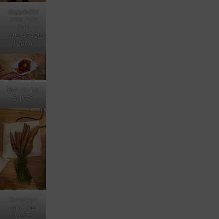
19db0d04
1706 4110
8a11
2a1e14549fe7
1 201 A
Bist du für
Salat?
Karotten
sind die
beste