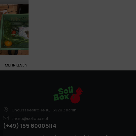
MEHR LESEN
Chausseestraße 10, 15328 Zechin
share@solibox.net
(+49) 155 60005114