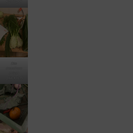
Kohlrabi
Die
machen
mich
glücklich