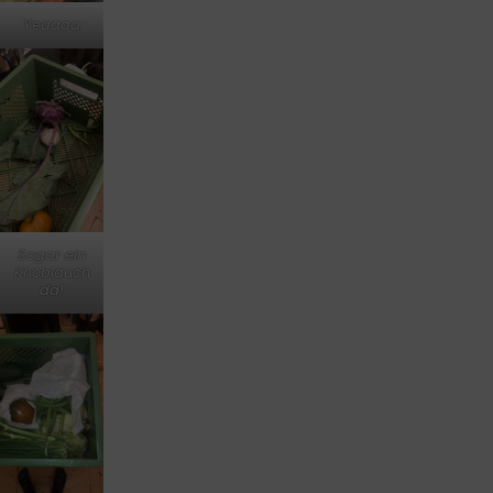
Yeaaaa
Sogar ein
Knoblauch
da!