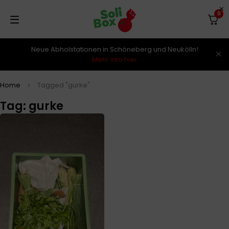
0
Neue Abholstationen in Schöneberg und Neukölln!
Mehr info hier
Home
Tagged "gurke"
Tag: gurke