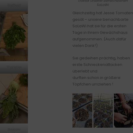
Traktor unserer benachbarten
SoLaWi
Solibox
Gleichzeitig hat Jesse Tomaten
gesät – unsere benachbarte
SoLaWi hat sie für die ersten
Tage in ihrem Gewächshaus
aufgenommen. (Auch dafür
vielen Dank!)
Sie gedeihen prächtig, haben
erste Schneckenattacken
Yummy
überlebt und
durften schon in größere
Töpfchen umziehen !
Salam