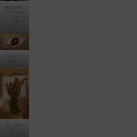
19db0d04
1706 4110
8a11
2a1e14549fe7
1 201 A
Bist du für
Salat?
Karotten
sind die
beste