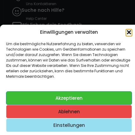
Uns Kontaktieren
Suche nach Hilfe?
Help Center
Wir lieben dein Feedback
Einwilligungen verwalten
Solibox Kommentar Geben
Um die bestmögliche Nutzererfahrung zu bieten, verwenden wir
Technologien wie Cookies, um Geräteinformationen zu speichern
und/oder darauf zuzugreifen. Wenn Sie diesen Technologien
zustimmen, können wir Daten wie das Surfverhalten oder eindeutige
Gehostet auf Dezhost
IDs auf dieser Website verarbeiten. Wenn Sie Ihre Zustimmung nicht
erteilen oder zurückziehen, kann dies bestimmte Funktionen und
Compare
(0)
Merkmale beeinträchtigen.
Akzeptieren
Compare
Remove all products
Ablehnen
Einstellungen