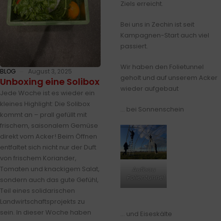
Ziels erreicht.
Bei uns in Zechin ist seit
Kampagnen-Start auch viel
passiert.
Wir haben den Folietunnel
BLOG
August 3, 2025
geholt und auf unserem Acker
Unboxing eine Solibox
wieder aufgebaut
Jede Woche ist es wieder ein
kleines Highlight: Die Solibox
… bei Sonnenschein
kommt an – prall gefüllt mit
frischem, saisonalem Gemüse
direkt vom Acker! Beim Öffnen
entfaltet sich nicht nur der Duft
von frischem Koriander,
Tomaten und knackigem Salat,
Aufbau
Folientunnel
sondern auch das gute Gefühl,
Teil eines solidarischen
Landwirtschaftsprojekts zu
sein. In dieser Woche haben
… und Eiseskälte