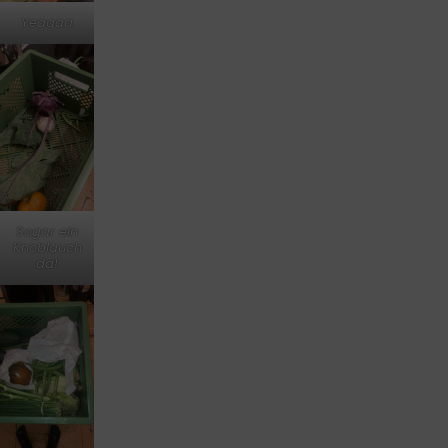
Yeaaaa
Sogar ein
Knoblauch
da!