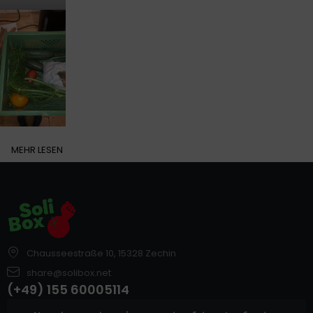
MEHR LESEN
Chausseestraße 10, 15328 Zechin
share@solibox.net
(+49) 155 60005114