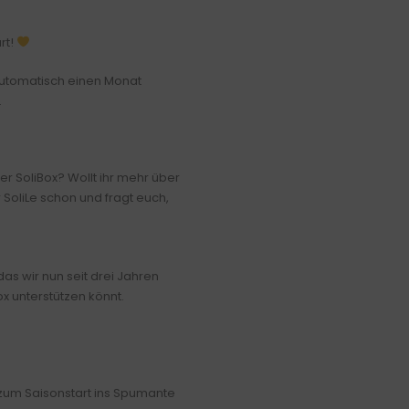
rt!
automatisch einen Monat
.
er SoliBox? Wollt ihr mehr über
SoliLe schon und fragt euch,
das wir nun seit drei Jahren
ox unterstützen könnt.
x zum Saisonstart ins Spumante