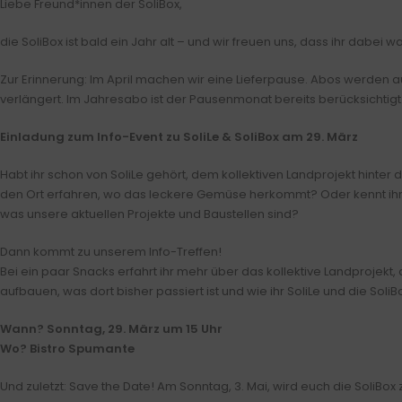
Liebe Freund*innen der SoliBox,
die SoliBox ist bald ein Jahr alt – und wir freuen uns, dass ihr dabei wa
Zur Erinnerung: Im April machen wir eine Lieferpause. Abos werden 
verlängert. Im Jahresabo ist der Pausenmonat bereits berücksichtigt
Einladung zum Info-Event zu SoliLe & SoliBox am 29. März
Habt ihr schon von SoliLe gehört, dem kollektiven Landprojekt hinter d
den Ort erfahren, wo das leckere Gemüse herkommt? Oder kennt ihr 
was unsere aktuellen Projekte und Baustellen sind?
Dann kommt zu unserem Info-Treffen!
Bei ein paar Snacks erfahrt ihr mehr über das kollektive Landprojekt, 
aufbauen, was dort bisher passiert ist und wie ihr SoliLe und die SoliB
Wann? Sonntag, 29. März um 15 Uhr
Wo? Bistro Spumante
Und zuletzt: Save the Date! Am Sonntag, 3. Mai, wird euch die SoliBo