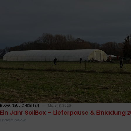
BLOG
,
NEULICHKEITEN
März 18, 2026
Ein Jahr SoliBox – Lieferpause & Einladung 
English below