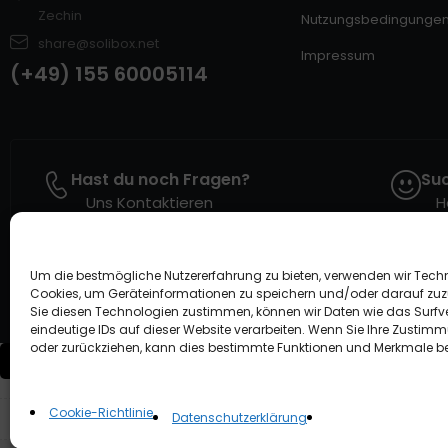
Zechin
Nutzungsbedingunge
share@solibox.net
Impressum
(+49) 155 60005114
Hast du noch Fragen?
Suc
Uns Kontaktieren
H
Um die bestmögliche Nutzererfahrung zu bieten, verwenden wir Tech
Cookies, um Geräteinformationen zu speichern und/oder darauf zuz
Sie diesen Technologien zustimmen, können wir Daten wie das Surfv
eindeutige IDs auf dieser Website verarbeiten. Wenn Sie Ihre Zustimm
oder zurückziehen, kann dies bestimmte Funktionen und Merkmale be
Compare
(0)
Cookie-Richtlinie
Datenschutzerklärung