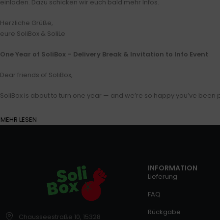
einladen. Dazu schicken wir euch bald mehr Infos.
Herzliche Grüße,
eure SoliBox & SoliLe
One Year of SoliBox – Delivery Break & Invitation to Info Event
Dear friends of SoliBox,
SoliBox is about to turn one year — and we’re so happy you’ve been pa
MEHR LESEN
INFORMATION
Lieferung
FAQ
Rückgabe
Chausseestraße 10, 15328