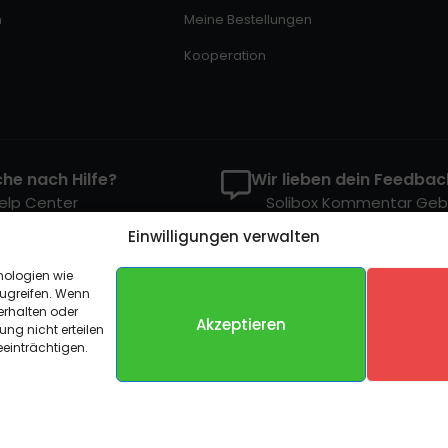
n
Meine Bestellungen
Kooperation
he nach Hilfe?
Wir lieben dein Feedbac
elp Center
Solibox Kommentar Ge
Einwilligungen verwalten
nologien wie
ugreifen. Wenn
erhalten oder
Gehostet auf Dezhost
Akzeptieren
ung nicht erteilen
einträchtigen.