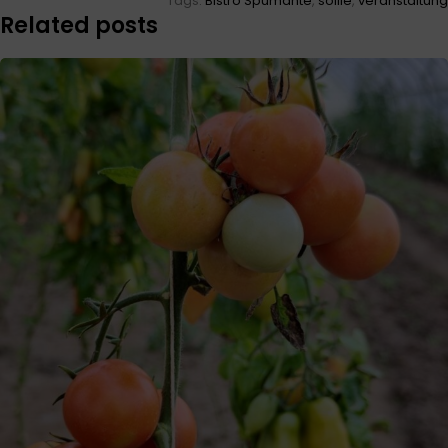
Tags:
Bistro Spumante
,
solile
,
veranstaltung
Related posts