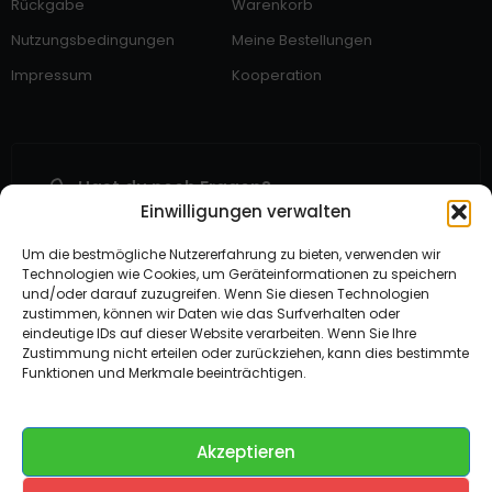
Rückgabe
Warenkorb
Nutzungsbedingungen
Meine Bestellungen
Impressum
Kooperation
Hast du noch Fragen?
Einwilligungen verwalten
Uns Kontaktieren
Suche nach Hilfe?
Um die bestmögliche Nutzererfahrung zu bieten, verwenden wir
Help Center
Technologien wie Cookies, um Geräteinformationen zu speichern
Wir lieben dein Feedback
und/oder darauf zuzugreifen. Wenn Sie diesen Technologien
zustimmen, können wir Daten wie das Surfverhalten oder
Solibox Kommentar Geben
eindeutige IDs auf dieser Website verarbeiten. Wenn Sie Ihre
Zustimmung nicht erteilen oder zurückziehen, kann dies bestimmte
Funktionen und Merkmale beeinträchtigen.
Gehostet auf Dezhost
Akzeptieren
Compare
(0)