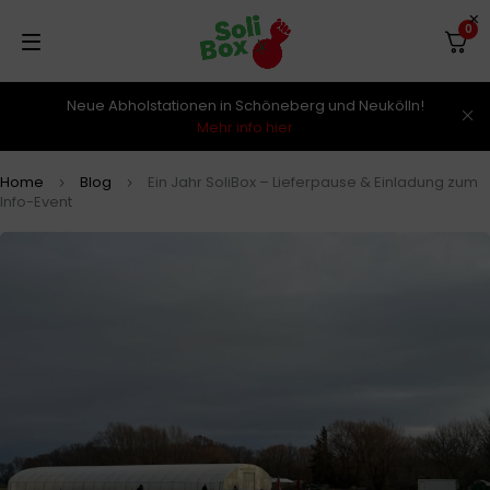
0
Neue Abholstationen in Schöneberg und Neukölln!
Mehr info hier
Home
Blog
Ein Jahr SoliBox – Lieferpause & Einladung zum
Info-Event