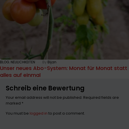
BLOG
,
NEULICHKEITEN
By
Bijan
Unser neues Abo-System: Monat für Monat statt
alles auf einmal
Schreib eine Bewertung
Your email address will not be published. Required fields are
marked *
You must be
logged in
to post a comment.