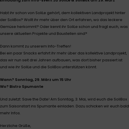
Einladung zum Info-Event zu SoliLe & SoliBox am 29. März
Habt ihr schon von SoliLe gehört, dem kollektiven Landprojekt hinter
der SoliBox? Wollt ihr mehr über den Ort erfahren, wo das leckere
Gemüse herkommt? Oder kennt ihr SoliLe schon und fragt euch, was
unsere aktuellen Projekte und Baustellen sind?
Dann kommt zu unserem Info-Treffen!
Bei ein paar Snacks erfahrt ihr mehr über das kollektive Landprojekt,
das wir nun seit drei Jahren aufbauen, was dort bisher passiert ist
und wie ihr SoliLe und die SoliBox unterstützen könnt.
Wann? Sonntag, 29. März um 15 Uhr
Wo? Bistro Spumante
Und zuletzt: Save the Date! Am Sonntag, 3. Mai, wird euch die SoliBox
zum Saisonstart ins Spumante einladen. Dazu schicken wir euch bald
mehr Infos.
Herzliche Grüße,