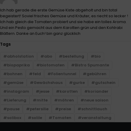
Ich hab gerade die erste Gemüse Kiste abgeholt und bin total
begeistert! Soviel frisches Gemüse und Kräuter, es riecht so lecker !
Ich hab gleich die Tomaten probiert und sie habe ein tolles Aroma.
Und ein Pesto gemacht aus dem Karotten grün und den Kohlrabi
Blättern. Danke an Euch! bin ganz glücklich
Tags
abholstation
abo
bestellung
bio
biopaprika
biotomaten
Bistro Spumante
bohnen
feld
Folientunnel
gebühren
gemüse
Gewächshaus
gurke
gutschein
instagram
jesse
karotten
koriander
Lieferung
mitte
möhren
neue saison
pause
petersilie
preise
schnittlauch
solibox
solile
Tomaten
veranstaltung