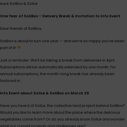
eure SoliBox & SoliLe
One Year of SoliBox – Delivery Break & Invitation to Info Event
Dear friends of SoliBox,
SoliBox is about to turn one year — and we’re so happy you’ve been
part of it!
Just a reminder: We’ll be taking a break from deliveries in April.
Subscriptions will be automatically extended by one month. For
annual subscriptions, the month-long break has already been
factored in.
Info Event about SoliLe & SoliBox on March 29
Have you heard of SoliLe, the collective land project behind SoliBox?
Would you like to learn more about the place where the delicious
vegetables come from? Or do you already know SoliLe and wonder
what our current projects and challenges are?